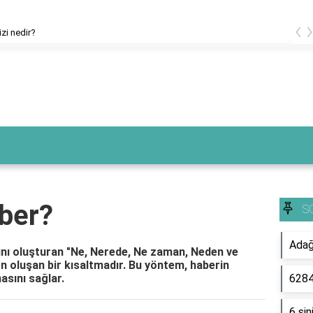
‹
eli kimlik doğrulama kodu nedir?
ber?
S
Adağ
ını oluşturan "Ne, Nerede, Ne zaman, Neden ve
en oluşan bir kısaltmadır. Bu yöntem, haberin
asını sağlar.
6284
6 sin