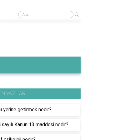
›
6 haneli kimlik doğrulama kodu nedir?
ON YAZILAR
ı yerine getirmek nedir?
 sayılı Kanun 13 maddesi nedir?
if psikoloji nedir?