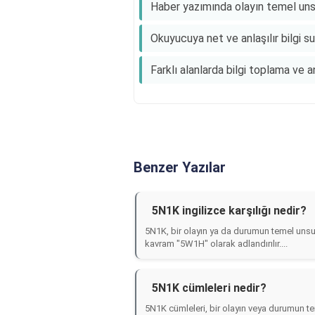
Haber yazımında olayın temel unsur
Okuyucuya net ve anlaşılır bilgi su
Farklı alanlarda bilgi toplama ve an
Benzer Yazılar
5N1K ingilizce karşılığı nedir?
5N1K, bir olayın ya da durumun temel unsurl
kavram "5W1H" olarak adlandırılır....
5N1K cümleleri nedir?
5N1K cümleleri, bir olayın veya durumun tem