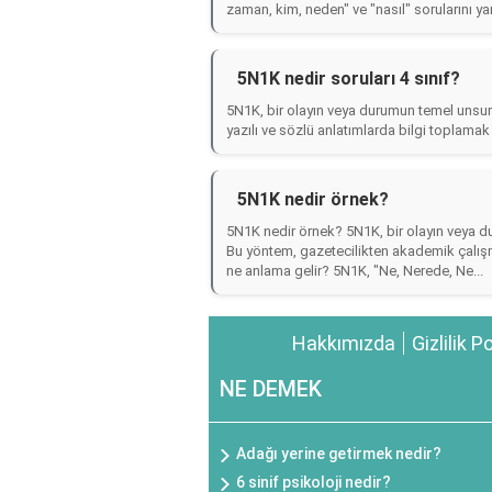
zaman, kim, neden" ve "nasıl" sorularını yan
5N1K nedir soruları 4 sınıf?
5N1K, bir olayın veya durumun temel unsurları
yazılı ve sözlü anlatımlarda bilgi toplamak a
5N1K nedir örnek?
5N1K nedir örnek? 5N1K, bir olayın veya dur
Bu yöntem, gazetecilikten akademik çalışm
ne anlama gelir? 5N1K, "Ne, Nerede, Ne...
Hakkımızda
Gizlilik P
NE DEMEK
Adağı yerine getirmek nedir?
6 sinif psikoloji nedir?