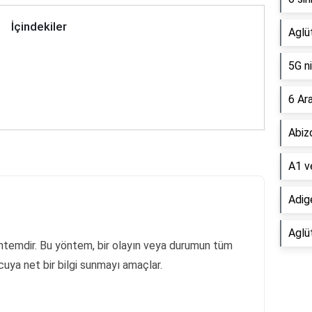
İçindekiler
Aglü
5G ni
6 Ara
Abizo
A1 ve
Adige
Aglüt
ntemdir. Bu yöntem, bir olayın veya durumun tüm
uya net bir bilgi sunmayı amaçlar.