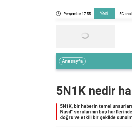
Yeni
?
Perşembe 17:55
6 han
Anasayfa
5N1K nedir ha
5N1K, bir haberin temel unsurlar
Nasıl" sorularının baş harflerind
doğru ve etkili bir şekilde sunulm