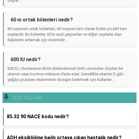
sağlar....
60 ın ortak bölenleri nedir?
60 sayısının ortak bölenleri, 60 sayısını tam olarak bölen pozitif tam
sayılardır. Bu bölenler, 60'ın asal çarpanları ve diğer sayılarla olan
ilişkilerini anlamak için önemlidir....
600 IU nedir?
600 IU, Uluslararası Birim (International Unit) cinsinden ölçülen bir
vitamin veya hormon miktarını ifade eder. Genellikle vitamin D gibi
yağda çözünen vitaminlerin dozajını belirtmek için kullanılır....
SON YAZILAR
85.32 90 NACE kodu nedir?
ADH eksikliğine bağlı ortaya çıkan hastalık nedir?