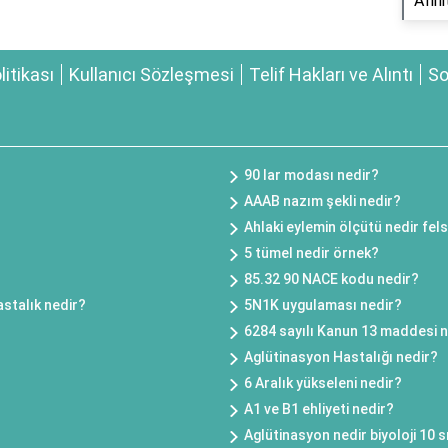
Afini
olitikası
Kullanıcı Sözleşmesi
Telif Hakları ve Alıntı
So
90 lar modası nedir?
AAAB nazım şekli nedir?
Ahlaki eylemin ölçütü nedir fel
5 tümel nedir örnek?
85.32 90 NACE kodu nedir?
astalık nedir?
5N1K uygulaması nedir?
6284 sayılı Kanun 13 maddesi n
Aglütinasyon Hastalığı nedir?
6 Aralık yükseleni nedir?
A1 ve B1 ehliyeti nedir?
Aglütinasyon nedir biyoloji 10 s