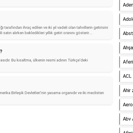
Aden
Adol
ı tarafından ihraç edilen ve iki yıl vadeli olan tahvillerin getirisini
i satın alırken bekledikleri yıllık getiri oranını gösterir....
Abst
Ahşap
r?
masıdır. Bu kısaltma, ülkenin resmi adının Türkçe'deki
Afer
ACL 
Ahir
erika Birleşik Devletleri'nin yasama organıdır ve iki meclisten
Aero
Abv A