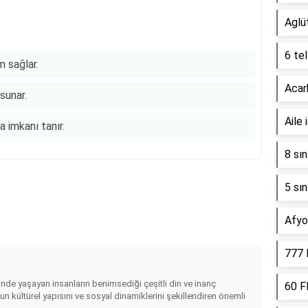
Aglüt
6 tel
im sağlar.
Acar
sunar.
Aile 
 imkanı tanır.
8 sın
5 sı
Afyon
777 
i'nde yaşayan insanların benimsediği çeşitli din ve inanç
60 F
un kültürel yapısını ve sosyal dinamiklerini şekillendiren önemli