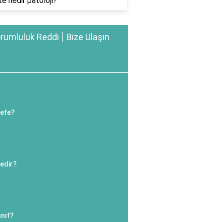
te nedir patoloji?
rumluluk Reddi
Bize Ulaşın
sefe?
edir?
ınıf?