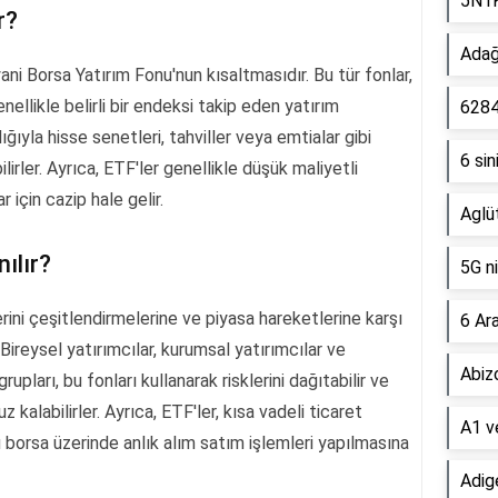
5N1K
r?
Adağ
i Borsa Yatırım Fonu'nun kısaltmasıdır. Bu tür fonlar,
ellikle belirli bir endeksi takip eden yatırım
6284
ılığıyla hisse senetleri, tahviller veya emtialar gibi
6 sin
bilirler. Ayrıca, ETF'ler genellikle düşük maliyetli
 için cazip hale gelir.
Aglü
ılır?
5G ni
rini çeşitlendirmelerine ve piyasa hareketlerine karşı
6 Ara
Bireysel yatırımcılar, kurumsal yatırımcılar ve
Abizo
grupları, bu fonları kullanarak risklerini dağıtabilir ve
 kalabilirler. Ayrıca, ETF'ler, kısa vadeli ticaret
A1 ve
ünkü borsa üzerinde anlık alım satım işlemleri yapılmasına
Adige