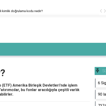
‹
i kimlik doğrulama kodu nedir?
r?
S
6 Si
n (ETF) Amerika Birleşik Devletleri'nde işlem
tırımcılar, bu fonlar aracılığıyla çeşitli varlık
bilirler.
90 l
7374