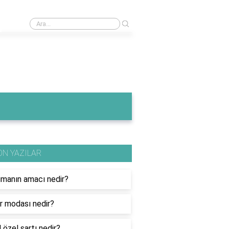
›
6 haneli kimlik doğrulama kodu nedir?
ON YAZILAR
gmanın amacı nedir?
ar modası nedir?
 özel şartı nedir?