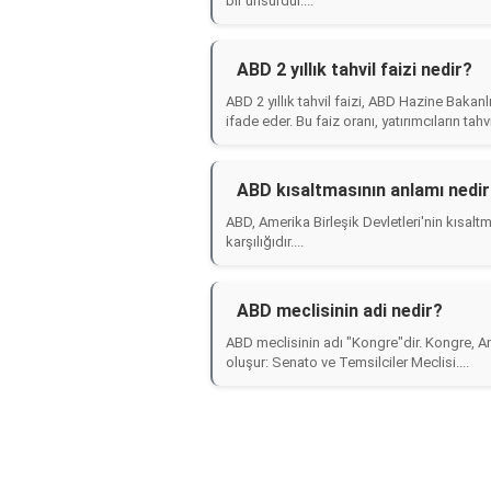
bir unsurdur....
ABD 2 yıllık tahvil faizi nedir?
ABD 2 yıllık tahvil faizi, ABD Hazine Bakanlığ
ifade eder. Bu faiz oranı, yatırımcıların tahvil
ABD kısaltmasının anlamı nedi
ABD, Amerika Birleşik Devletleri'nin kısalt
karşılığıdır....
ABD meclisinin adi nedir?
ABD meclisinin adı "Kongre"dir. Kongre, Am
oluşur: Senato ve Temsilciler Meclisi....