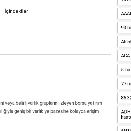
İçindekiler
AAAB
93 h
Ahla
ACA 
5 tü
77 ni
85.3
veya belirli varlık gruplarını izleyen borsa yatırım
cılığıyla geniş bir varlık yelpazesine kolayca erişim
ADH 
hasta