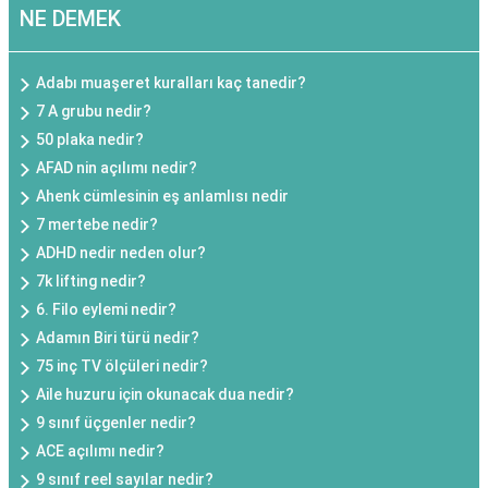
NE DEMEK
Adabı muaşeret kuralları kaç tanedir?
7 A grubu nedir?
50 plaka nedir?
AFAD nin açılımı nedir?
Ahenk cümlesinin eş anlamlısı nedir
7 mertebe nedir?
ADHD nedir neden olur?
7k lifting nedir?
6. Filo eylemi nedir?
Adamın Biri türü nedir?
75 inç TV ölçüleri nedir?
Aile huzuru için okunacak dua nedir?
9 sınıf üçgenler nedir?
ACE açılımı nedir?
9 sınıf reel sayılar nedir?